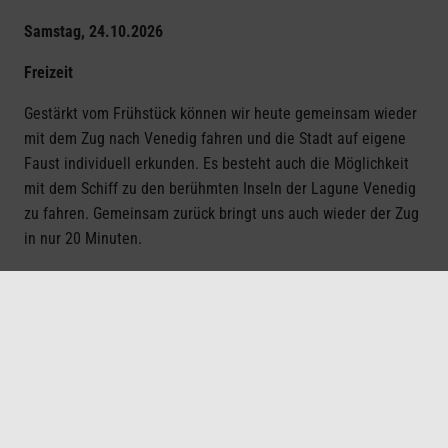
Samstag, 24.10.2026
Freizeit
Gestärkt vom Frühstück können wir heute gemeinsam wieder
mit dem Zug nach Venedig fahren und die Stadt auf eigene
Faust individuell erkunden. Es besteht auch die Möglichkeit
mit dem Schiff zu den berühmten Inseln der Lagune Venedig
zu fahren. Gemeinsam zurück bringt uns auch wieder der Zug
in nur 20 Minuten.
oder
Tagesausflug Treviso & Fluss Sile
Die Heimat des Proseccos mit malerischen Kanälen, auf
denen Boote schippern – das ist Treviso nahe Venedig. Wer
dem Trubel der Lagunenstadt mit dem Dogenpalast für einen
kurzen Moment entfliehen und in aller Ruhe italienische