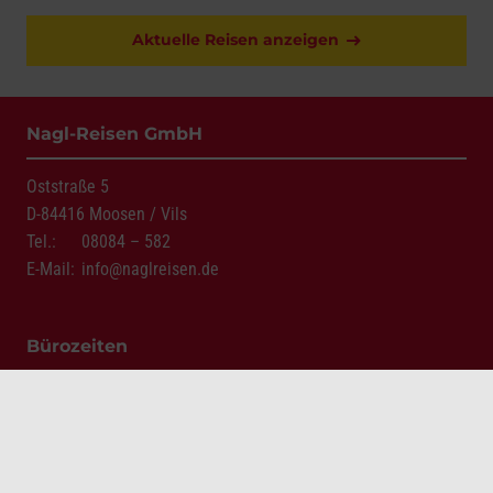
Aktuelle Reisen anzeigen
Nagl-Reisen GmbH
Oststraße 5
D-84416 Moosen / Vils
Tel.:
08084 – 582
E-Mail:
info@naglreisen.de
Bürozeiten
Montag – Freitag
08:00 – 12:00 Uhr
und nach Vereinbarung