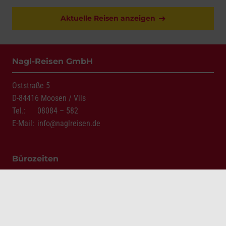
Aktuelle Reisen anzeigen
Nagl-Reisen GmbH
Oststraße 5
D-84416 Moosen / Vils
Tel.:
08084 – 582
E-Mail:
info@naglreisen.de
Bürozeiten
Montag – Freitag
08:00 – 12:00 Uhr
und nach Vereinbarung